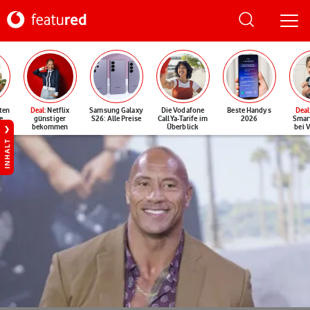
ten
Deal
: Netflix
Samsung Galaxy
Die Vodafone
Beste Handys
Deal
e
günstiger
S26: Alle Preise
CallYa-Tarife im
2026
Smar
bekommen
Überblick
bei 
INHALT