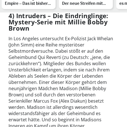
Empire – Das ist bisher
Der neue Streifen mit
es 
zum Godzilla vs.…
Millie Bobby Brown
Sch
4) Intruders – Die Eindringlinge:
Mystery-Serie mit Millie Bobby
Brown
In Los Angeles untersucht Ex-Polizist Jack Whelan
(John Simm) eine Reihe mysteriöser
Selbstmordversuche. Dabei stößt er auf den
Geheimbund Qui Reverti (zu Deutsch: „jene, die
zurückkehren“). Mitglieder des Bundes wollen
Unsterblichkeit erlangen, indem sie nach ihrem
Ableben als Seelen die Körper der Lebenden
übernehmen. Einer dieser Körper gehört dem
neunjährigen Mädchen Madison (Millie Bobby
Brown) und soll durch den verstorbenen
Serienkiller Marcus Fox (Alex Diakun) besetzt
werden. Madison ist allerdings wesentlich
widerstandsfähiger als der Geheimbund es
erwartet hätte. Und so beginnt in Madisons
Inneren ein Kampf um ihren Körper.