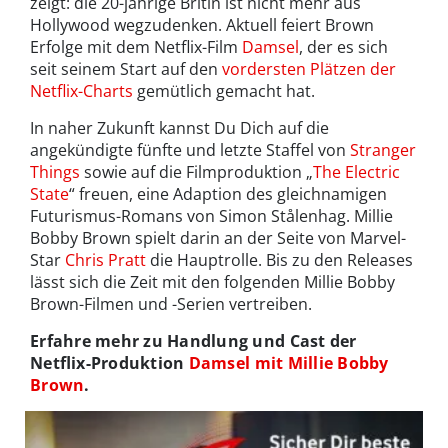
zeigt: die 20-jährige Britin ist nicht mehr aus
Hollywood wegzudenken. Aktuell feiert Brown
Erfolge mit dem Netflix-Film
Damsel
, der es sich
seit seinem Start auf den
vordersten Plätzen der
Netflix-Charts
gemütlich gemacht hat.
In naher Zukunft kannst Du Dich auf die
angekündigte fünfte und letzte Staffel von
Stranger
Things
sowie auf die Filmproduktion „
The Electric
State
“ freuen, eine Adaption des gleichnamigen
Futurismus-Romans von Simon Stålenhag. Millie
Bobby Brown spielt darin an der Seite von Marvel-
Star
Chris Pratt
die Hauptrolle. Bis zu den Releases
lässt sich die Zeit mit den folgenden Millie Bobby
Brown-Filmen und -Serien vertreiben.
Erfahre mehr zu Handlung und Cast der
Netflix-Produktion
Damsel mit Millie Bobby
Brown
.