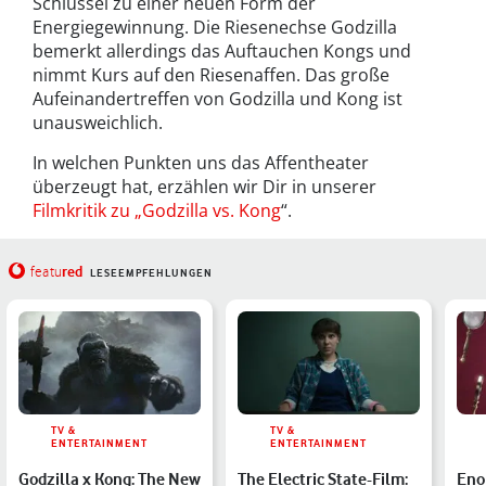
Schlüssel zu einer neuen Form der
Energiegewinnung. Die Riesenechse Godzilla
bemerkt allerdings das Auftauchen Kongs und
nimmt Kurs auf den Riesenaffen. Das große
Aufeinandertreffen von Godzilla und Kong ist
unausweichlich.
In welchen Punkten uns das Affentheater
überzeugt hat, erzählen wir Dir in unserer
Filmkritik zu „Godzilla vs. Kong
“.
red
featu
LESEEMPFEHLUNGEN
TV &
TV &
ENTERTAINMENT
ENTERTAINMENT
Godzilla x Kong: The New
The Electric State-Film:
Eno