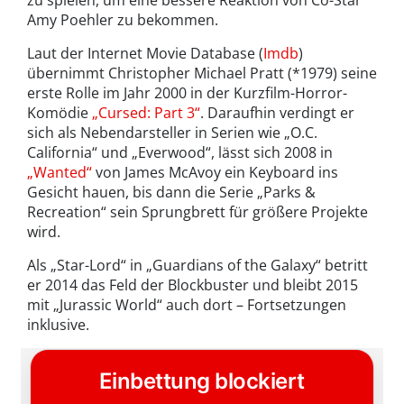
zu spielen, um eine bessere Reaktion von Co-Star
Amy Poehler zu bekommen.
Laut der Internet Movie Database (
Imdb
)
übernimmt Christopher Michael Pratt (*1979) seine
erste Rolle im Jahr 2000 in der Kurzfilm-Horror-
Komödie
„Cursed: Part 3“
. Daraufhin verdingt er
sich als Nebendarsteller in Serien wie „O.C.
California“ und „Everwood“, lässt sich 2008 in
„Wanted“
von James McAvoy ein Keyboard ins
Gesicht hauen, bis dann die Serie „Parks &
Recreation“ sein Sprungbrett für größere Projekte
wird.
Als „Star-Lord“ in „Guardians of the Galaxy“ betritt
er 2014 das Feld der Blockbuster und bleibt 2015
mit „Jurassic World“ auch dort – Fortsetzungen
inklusive.