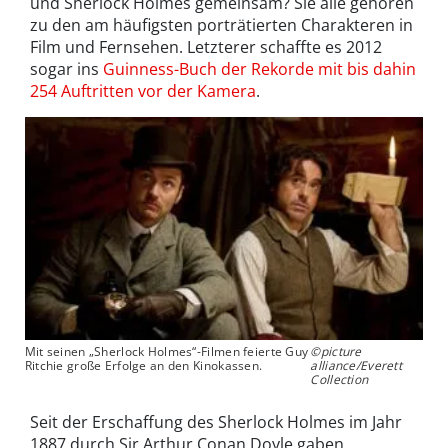
und Sherlock Holmes gemeinsam? Sie alle gehören
zu den am häufigsten porträtierten Charakteren in
Film und Fernsehen. Letzterer schaffte es 2012
sogar ins
Guinness-Buch der Rekorde mit bis dahin
254 Auftritten vor der Kamera
.
Mit seinen „Sherlock Holmes“-Filmen feierte Guy
©picture
Ritchie große Erfolge an den Kinokassen.
alliance/Everett
Collection
Seit der Erschaffung des Sherlock Holmes im Jahr
1887 durch Sir Arthur Conan Doyle gaben