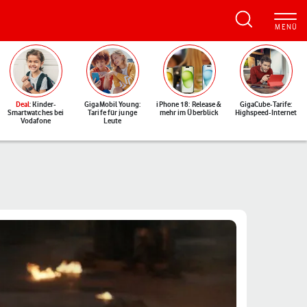
Deal
: Kinder-
GigaMobil Young:
iPhone 18: Release &
GigaCube-Tarife:
Smartwatches bei
Tarife für junge
mehr im Überblick
Highspeed-Internet
Vodafone
Leute