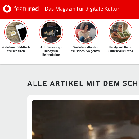
Das Magazin für digitale Kultur
Vodafone: SIM-Karte
Alle Samsung-
Vodafone-Router
Handy auf Raten
freischalten
Handys in
tauschen: So geht's
kaufen: Alle Infos
Reihenfolge
ALLE ARTIKEL MIT DEM SC