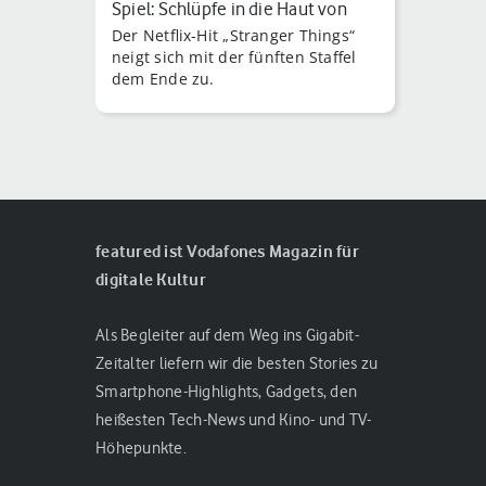
Spiel: Schlüpfe in die Haut von
Der Netflix-Hit „Stranger Things“
Vecna
neigt sich mit der fünften Staffel
dem Ende zu.
featured ist Vodafones Magazin für
digitale Kultur
Als Begleiter auf dem Weg ins Gigabit-
Zeitalter liefern wir die besten Stories zu
Smartphone-Highlights, Gadgets, den
heißesten Tech-News und Kino- und TV-
Höhepunkte.