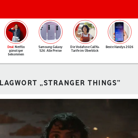
Deal
: Netflix
Samsung Galaxy
Die Vodafone CallYa-
Beste Handys 2026
günstiger
S26: Alle Preise
Tarife im Überblick
bekommen
HLAGWORT „STRANGER THINGS“