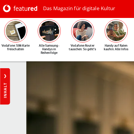
Das Magazin für digitale Kultur
Vodafone: SIM-Karte
Alle Samsung-
Vodafone-Router
Handy auf Raten
freischalten
Handys in
tauschen: So geht's
kaufen: Alle Infos
Reihenfolge
INHALT