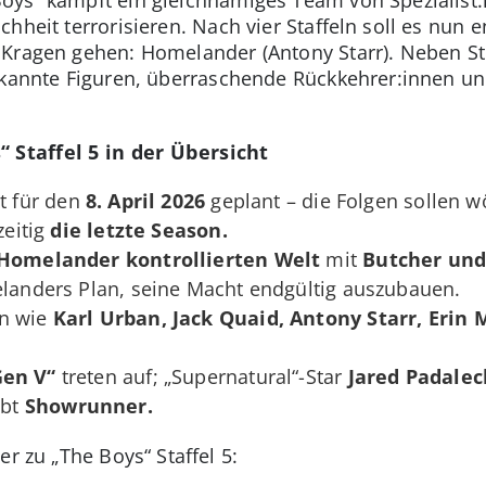
hheit terrorisieren. Nach vier Staffeln soll es nun 
Kragen gehen: Homelander (Antony Starr). Neben Sto
bekannte Figuren, überraschende Rückkehrer:innen u
 Staffel 5 in der Übersicht
st für den
8. April 2026
geplant – die Folgen sollen w
zeitig
die letzte Season.
Homelander kontrollierten Welt
mit
Butcher und
elanders Plan, seine Macht endgültig auszubauen.
en wie
Karl Urban, Jack Quaid, Antony Starr, Erin 
Gen V“
treten auf; „Supernatural“-Star
Jared Padalec
ibt
Showrunner.
er zu „The Boys“ Staffel 5: