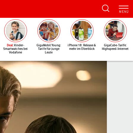
Deal
: Kinder-
GigaMobil Young:
iPhone 18: Release &
GigaCube-Tarife:
Smartwatches bei
Tarife für junge
mehr im Überblick
Highspeed-Internet
Vodafone
Leute