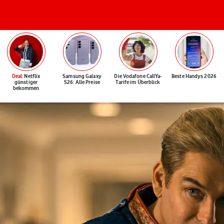
Deal
: Netflix
Samsung Galaxy
Die Vodafone CallYa-
Beste Handys 2026
günstiger
S26: Alle Preise
Tarife im Überblick
bekommen