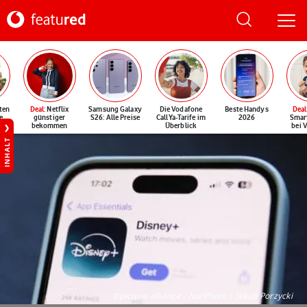
ten
Deal
: Netflix
Samsung Galaxy
Die Vodafone
Beste Handys
Deal
e
günstiger
S26: Alle Preise
CallYa-Tarife im
2026
Smar
bekommen
Überblick
bei 
INHALT
©picture alliance / NurPhoto | Jakub Porzycki