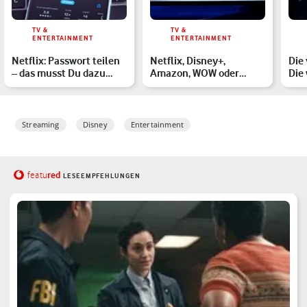
TV &
TV &
ENTERTAINMENT
ENTERTAINMENT
Netflix: Passwort teilen
Netflix, Disney+,
Die
– das musst Du dazu
Amazon, WOW oder
Die
wissen
Paramount+: Welcher
hin
Streamingd…
Streaming
Disney
Entertainment
red
featu
LESEEMPFEHLUNGEN