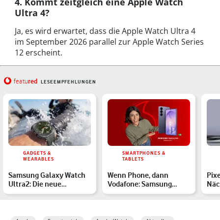
4. Kommt zeitgleich eine Apple Watch
Ultra 4?
Ja, es wird erwartet, dass die Apple Watch Ultra 4
im September 2026 parallel zur Apple Watch Series
12 erscheint.
red
featu
LESEEMPFEHLUNGEN
GADGETS &
SMARTPHONES &
WEARABLES
TABLETS
Samsung Galaxy Watch
Wenn Phone, dann
Pixe
Ultra2: Die neue
Vodafone: Samsung
Näc
Outdoor-Sensation?
Galaxy S26 und Galaxy
Pre
A57 als …