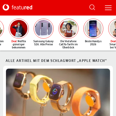
ten
Deal
: Netflix
Samsung Galaxy
Die Vodafone
Beste Handys
Deal
e
günstiger
S26: Alle Preise
CallYa-Tarife im
2026
Smar
bekommen
Überblick
bei 
ALLE ARTIKEL MIT DEM SCHLAGWORT „APPLE WATCH“