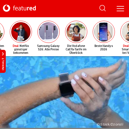
ten
Deal
: Netflix
Samsung Galaxy
Die Vodafone
Beste Handys
Deal
e
günstiger
S26: Alle Preise
CallYa-Tarife im
2026
Smar
bekommen
Überblick
bei 
INHALT
©iStock/Dzonsli