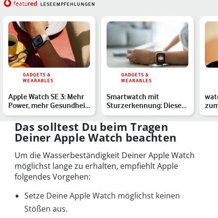
red
featu
LESEEMPFEHLUNGEN
GADGETS &
GADGETS &
WEARABLES
WEARABLES
Apple Watch SE 3: Mehr
Smartwatch mit
wat
Power, mehr Gesundheit
Sturzerkennung: Diese
zum
– das kann die prei…
Modelle bieten das SOS-
die
Featu…
Das solltest Du beim Tragen
Deiner Apple Watch beachten
Um die Wasserbeständigkeit Deiner Apple Watch
möglichst lange zu erhalten, empfiehlt Apple
folgendes Vorgehen:
Setze Deine Apple Watch möglichst keinen
Stößen aus.