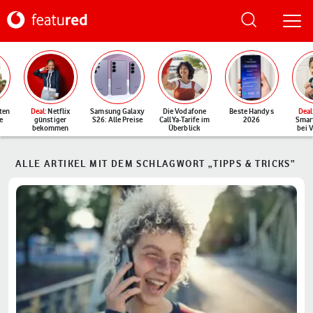
ten
Deal
: Netflix
Samsung Galaxy
Die Vodafone
Beste Handys
Deal
e
günstiger
S26: Alle Preise
CallYa-Tarife im
2026
Smar
bekommen
Überblick
bei 
ALLE ARTIKEL MIT DEM SCHLAGWORT „TIPPS & TRICKS“