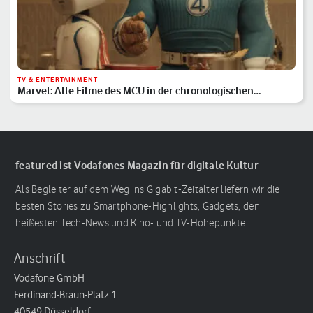
TV & ENTERTAINMENT
Marvel: Alle Filme des MCU in der chronologischen
Reihenfolge
featured ist Vodafones Magazin für digitale Kultur
Als Begleiter auf dem Weg ins Gigabit-Zeitalter liefern wir die
besten Stories zu Smartphone-Highlights, Gadgets, den
heißesten Tech-News und Kino- und TV-Höhepunkte.
Anschrift
Vodafone GmbH
Ferdinand-Braun-Platz 1
40549 Düsseldorf