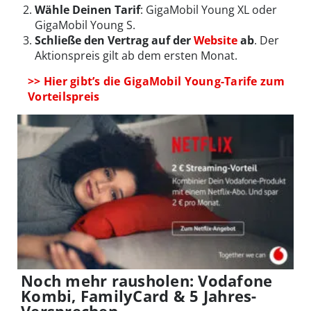
Wähle Deinen Tarif
: GigaMobil Young XL oder
GigaMobil Young S.
Schließe den Vertrag auf der
Website
ab
. Der
Aktionspreis gilt ab dem ersten Monat.
>> Hier gibt’s die GigaMobil Young-Tarife zum
Vorteilspreis
Noch mehr rausholen: Vodafone
Kombi, FamilyCard & 5 Jahres-
Versprechen