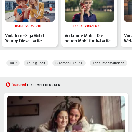
INSIDE VODAFONE
INSIDE VODAFONE
Vodafone GigaMobil
Vodafone Mobil: Die
Vod
Young: Diese Tarife
neuen Mobilfunk-Tarife
Wel
eignen sich perfekt für
von Vodafone im
pass
ju…
Überbl…
Tarif
Young-Tarif
Gigamobil-Young
Tarif-Informationen
red
featu
LESEEMPFEHLUNGEN