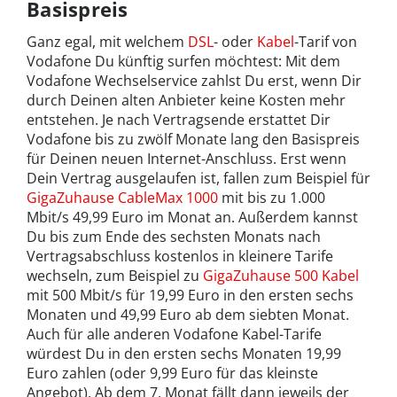
Basispreis
Ganz egal, mit welchem
DSL
- oder
Kabel
-Tarif von
Vodafone Du künftig surfen möchtest: Mit dem
Vodafone Wechselservice zahlst Du erst, wenn Dir
durch Deinen alten Anbieter keine Kosten mehr
entstehen. Je nach Vertragsende erstattet Dir
Vodafone bis zu zwölf Monate lang den Basispreis
für Deinen neuen Internet-Anschluss. Erst wenn
Dein Vertrag ausgelaufen ist, fallen zum Beispiel für
GigaZuhause CableMax 1000
mit bis zu 1.000
Mbit/s 49,99 Euro im Monat an. Außerdem kannst
Du bis zum Ende des sechsten Monats nach
Vertragsabschluss kostenlos in kleinere Tarife
wechseln, zum Beispiel zu
GigaZuhause 500 Kabel
mit 500 Mbit/s für 19,99 Euro in den ersten sechs
Monaten und 49,99 Euro ab dem siebten Monat.
Auch für alle anderen Vodafone Kabel-Tarife
würdest Du in den ersten sechs Monaten 19,99
Euro zahlen (oder 9,99 Euro für das kleinste
Angebot). Ab dem 7. Monat fällt dann jeweils der