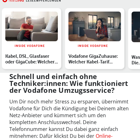
red
featu
LESEEMPFEHLUNGEN
INSIDE VODAFONE
INSIDE VODAFONE
Kabel, DSL, Glasfaser
Vodafone GigaZuhause:
Was 
oder GigaCube: Welcher
Welcher Kabel-Tarif
Die
Internet-Tarif von V…
passt zu Dir?
Übe
ein
Schnell und einfach ohne
Techniker:innen: Wie funktioniert
der Vodafone Umzugsservice?
Um Dir noch mehr Stress zu ersparen, übernimmt
Vodafone für Dich die Kündigung bei Deinem alten
Netz-Anbieter und kümmert sich um den
kompletten Anschlusswechsel. Deine
Telefonnummer kannst Du dabei ganz einfach
mitnehmen: Dafür klickst Du bei der
Online-