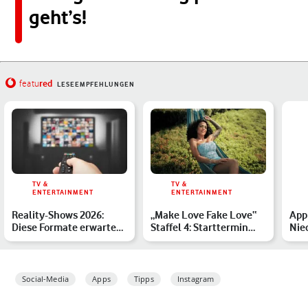
geht’s!
red
featu
LESEEMPFEHLUNGEN
TV &
TV &
ENTERTAINMENT
ENTERTAINMENT
Reality-Shows 2026:
„Make Love Fake Love“
Appl
Diese Formate erwarten
Staffel 4: Starttermin
Nie
Dich in diesem Jahr – …
und Kandidaten stehe…
Reic
Social-Media
Apps
Tipps
Instagram