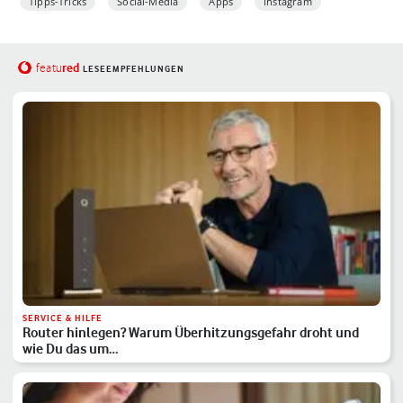
Tipps-Tricks
Social-Media
Apps
Instagram
red
featu
LESEEMPFEHLUNGEN
SERVICE & HILFE
Router hinlegen? Warum Überhitzungsgefahr droht und
wie Du das um…