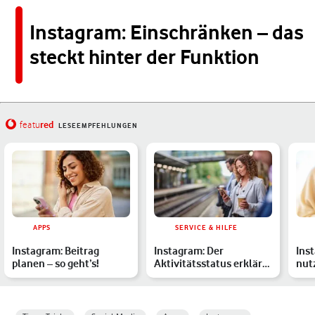
Instagram: Einschränken – das
steckt hinter der Funktion
red
featu
LESEEMPFEHLUNGEN
APPS
SERVICE & HILFE
Instagram: Beitrag
Instagram: Der
Ins
planen – so geht’s!
Aktivitätsstatus erklärt
nut
– und wie Du ihn
deaktivi…