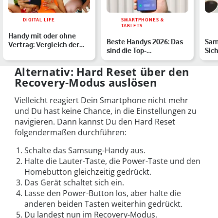
DIGITAL LIFE
SMARTPHONES &
TABLETS
Handy mit oder ohne
Beste Handys 2026: Das
Sam
Vertrag: Vergleich der
sind die Top-
Sic
Vorteile
Smartphones des Jahres
Juli
Gal
Alternativ: Hard Reset über den
Recovery-Modus auslösen
Vielleicht reagiert Dein Smartphone nicht mehr
und Du hast keine Chance, in die Einstellungen zu
navigieren. Dann kannst Du den Hard Reset
folgendermaßen durchführen:
Schalte das Samsung-Handy aus.
Halte die Lauter-Taste, die Power-Taste und den
Homebutton gleichzeitig gedrückt.
Das Gerät schaltet sich ein.
Lasse den Power-Button los, aber halte die
anderen beiden Tasten weiterhin gedrückt.
Du landest nun im Recovery-Modus.