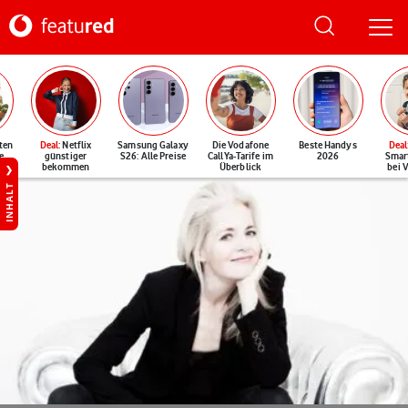
ten
Deal
: Netflix
Samsung Galaxy
Die Vodafone
Beste Handys
Deal
e
günstiger
S26: Alle Preise
CallYa-Tarife im
2026
Smar
bekommen
Überblick
bei 
INHALT