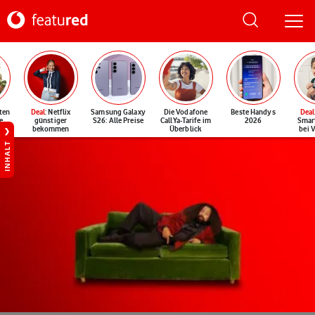
ten
Deal
: Netflix
Samsung Galaxy
Die Vodafone
Beste Handys
Deal
e
günstiger
S26: Alle Preise
CallYa-Tarife im
2026
Smar
bekommen
Überblick
bei 
INHALT