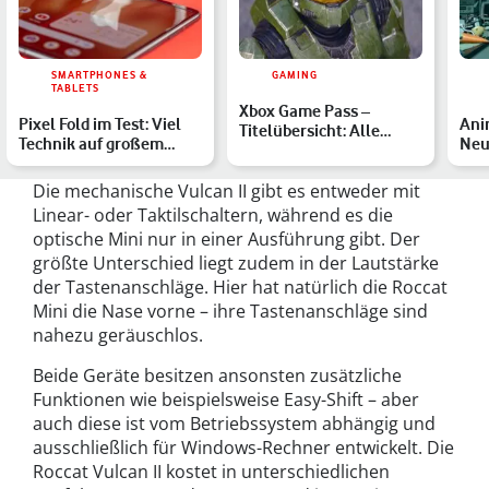
SMARTPHONES &
GAMING
TABLETS
Xbox Game Pass –
Pixel Fold im Test: Viel
Ani
Titelübersicht: Alle
Technik auf großem
Neu
verfügbaren Spiele im
Raum
Kin
März …
Die mechanische Vulcan II gibt es entweder mit
Linear- oder Taktilschaltern, während es die
optische Mini nur in einer Ausführung gibt. Der
größte Unterschied liegt zudem in der Lautstärke
der Tastenanschläge. Hier hat natürlich die Roccat
Mini die Nase vorne – ihre Tastenanschläge sind
nahezu geräuschlos.
Beide Geräte besitzen ansonsten zusätzliche
Funktionen wie beispielsweise Easy-Shift – aber
auch diese ist vom Betriebssystem abhängig und
ausschließlich für Windows-Rechner entwickelt. Die
Roccat Vulcan II kostet in unterschiedlichen