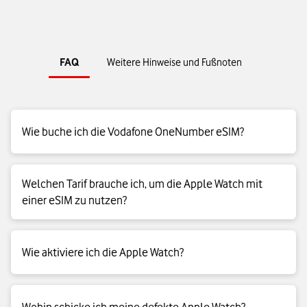
FAQ
Weitere Hinweise und Fußnoten
Wie buche ich die Vodafone OneNumber eSIM?
Unser BusinessTeam informiert Sie gerne zur Buchung einer
Welchen Tarif brauche ich, um die Apple Watch mit
Vodafone OneNumber eSIM. Oder Sie wenden sich an Ihre
einer eSIM zu nutzen?
persönliche Ansprechperson. Oder Sie besuchen einen
unserer Business Premium Shops.
Dazu brauchen Sie Vodafone OneNumber eSIM. Und einen
Weitere Infos zur
eSIM
Wie aktiviere ich die Apple Watch?
Red Business Prime-Tarif.
Weitere Infos zu
Vodafone OneNumber
Weitere Infos zu
Red Business Prime
Verbinden Sie zuerst Ihr iPhone per Bluetooth mit Ihrer Apple
Weitere Infos zur
eSIM