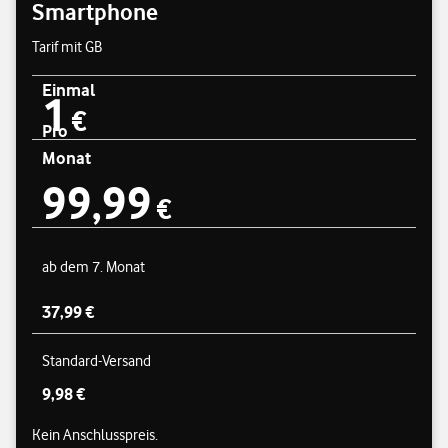
Smartphone
Tarif mit GB
Einmal
1
Preisübersicht
1 € einmal
€
Pro
Monat
99,99
99,99 € pro Monat
€
ab dem 7. Monat
37,99 €
Standard-Versand
9,98 €
Kein Anschlusspreis.