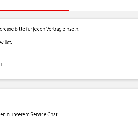
esse bitte für jeden Vertrag einzeln.
illst.
er
er in unserem Service Chat.