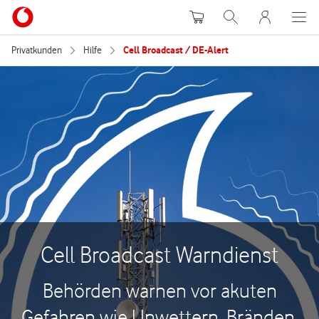
Warenkorb
Suche
MeinVodafon
Privatkunden
Hilfe
Cell Broadcast / DE-Alert
Cell Broadcast Warndienst
Behörden warnen vor akuten
Gefahren wie Unwettern, Bränden,