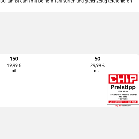
 Du kannst dann mit Deinem Tarif surfen und gleichzeitig telefonieren –
150
50
19,99 €
29,99 €
mtl.
mtl.