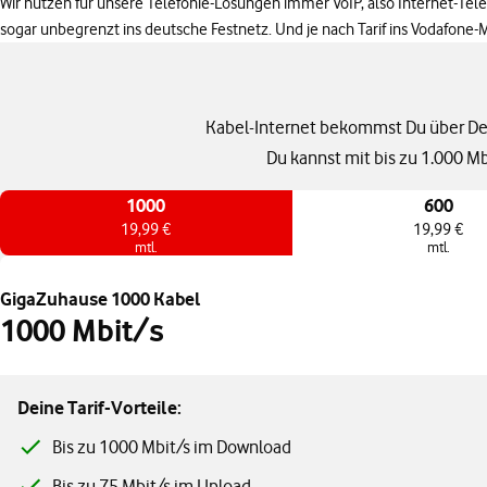
Wir nutzen für unsere Telefonie-Lösungen immer VoIP, also Internet-Telef
sogar unbegrenzt ins deutsche Festnetz. Und je nach Tarif ins Vodafone-
Kabel-Internet bekommst Du über De
Du kannst mit bis zu 1.000 Mb
1000
600
19,99 €
19,99 €
mtl.
mtl.
GigaZuhause 1000 Kabel
1000 Mbit/s
Deine Tarif-Vorteile:
Bis zu 1000 Mbit/s im Download
Bis zu 75 Mbit/s im Upload