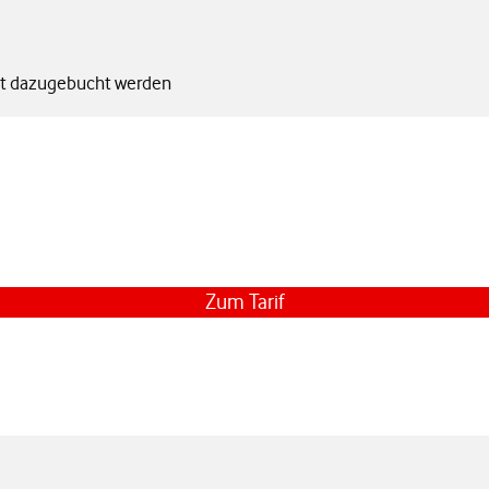
tt dazugebucht werden
. Monat monatlich 64,99 €
Zum Tarif