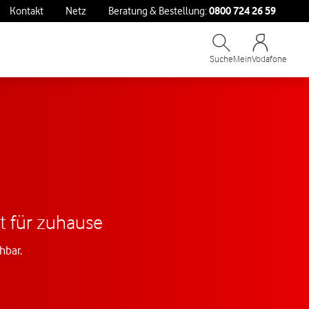
0800 724 26 59
Kontakt
Netz
Beratung & Bestellung:
Suche
MeinVodafone
et für zuhause
hbar.