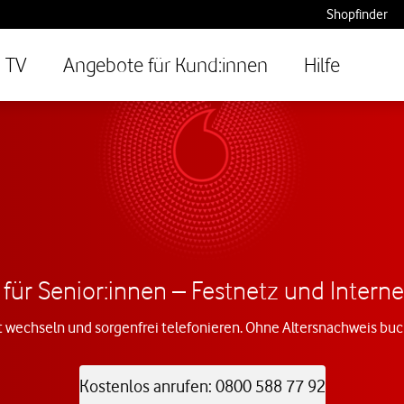
Shopfinder
TV
Angebote für Kund:innen
Hilfe
 für Senior:innen – Festnetz und Intern
t wechseln und sorgenfrei telefonieren. Ohne Altersnachweis buc
Kostenlos anrufen: 0800 588 77 92