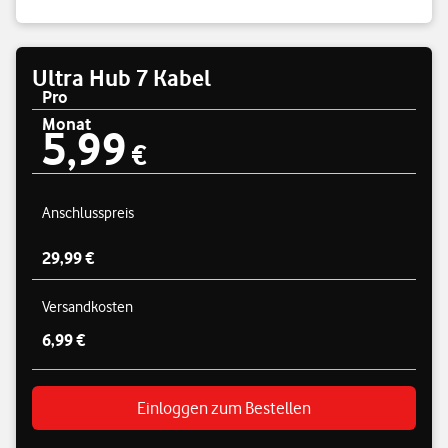
Ultra Hub 7 Kabel
Pro
Monat
5,99
Preisübersicht
5,99 €
€
Anschlusspreis
29,99 €
Versandkosten
6,99 €
Einloggen zum Bestellen