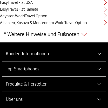
EasyTravel Flat USA
EasyTravel Flat Kanada
Ägypten WorldTravel Option
Albanien, Kosovo & Montenegro WorldTravel Option
* Weitere Hinweise und Fußnoten
Weiterführende Links
Kunden-Informationen
MeinVodafone-App kostenlos herunterladen
Top-Smartphones
Newsletter
iPhone 17
Produkte & Hersteller
Vodafone Störung
iPhone 17 Pro
Ausland & Roaming
Handyvertrag ohne Handy
Über uns
iPhone 17 Pro Max
Verbraucherstreitschlichtung
Handy Angebote