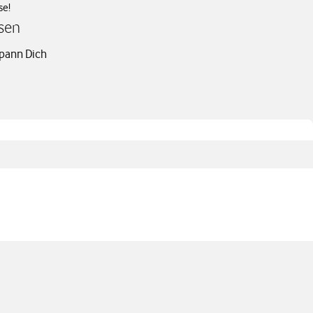
se!
msen
spann Dich