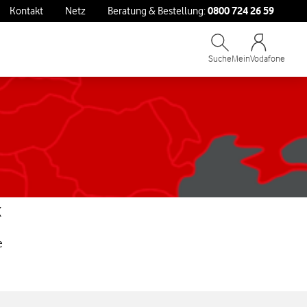
0800 724 26 59
Kontakt
Netz
Beratung & Bestellung:
Suche
MeinVodafone
x
e