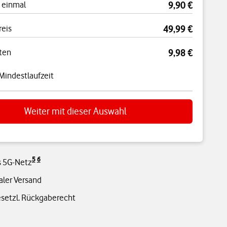
 einmal
9,90 €
reis
49,99 €
ten
9,98 €
Mindestlaufzeit
Weiter mit dieser Auswahl
5
6
s 5G-Netz
aler Versand
esetzl. Rückgaberecht