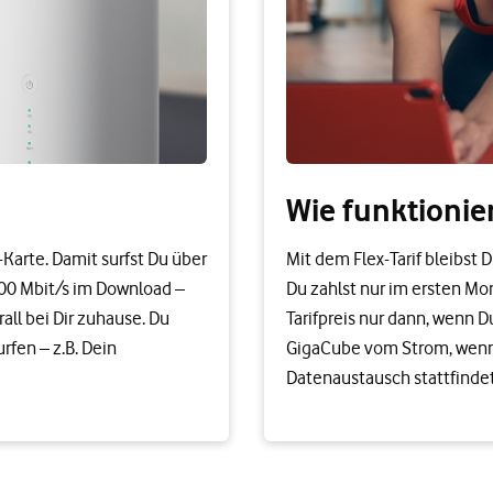
Wie funktionie
Karte. Damit surfst Du über
Mit dem Flex-Tarif bleibst 
300 Mbit/s im Download –
Du zahlst nur im ersten Mo
all bei Dir zuhause. Du
Tarifpreis nur dann, wenn 
fen – z.B. Dein
GigaCube vom Strom, wenn D
Datenaustausch stattfindet