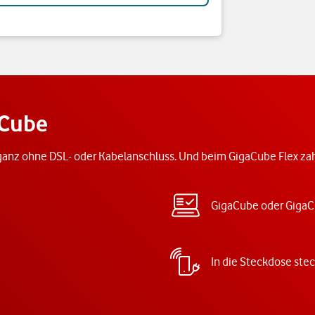
aCube
anz ohne DSL- oder Kabelanschluss. Und beim GigaCube Flex zahl
GigaCube oder GigaC
In die Steckdose ste