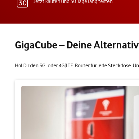
Jetzt kaufen und 30 Tage lang testen
GigaCube – Deine Alternativ
Hol Dir den 5G- oder 4G|LTE-Router für jede Steckdose. Un