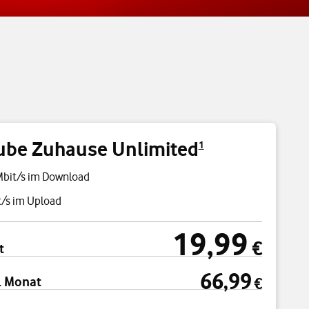
ube Zuhause Unlimited
1
Mbit/s im Download
/s im Upload
19,99
cht
19,99 €
€
t
66,99
. Monat
€
66,99 €