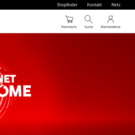
Shopfinder
Kontakt
Netz
Warenkorb
Suche
MeinVodafone