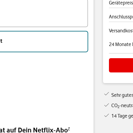
Gerätepreis
Anschlussp
Versandkos
t
24 Monate 
Sehr gute
CO
-neutr
2
14 Tage g
t auf Dein Netflix-Abo
7