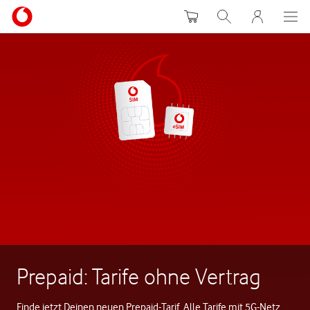
Warenkorb
Suche
MeinVodafon
Prepaid: Tarife ohne Vertrag
Finde jetzt Deinen neuen Prepaid-Tarif. Alle Tarife mit 5G-Netz.