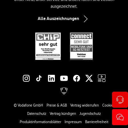
ausgezeichnet.
Alle Auszeichnungen
Social-Media-Links
Rechtliche Links
© Vodafone GmbH
Preise & AGB
Vertrag widerrufen
Cookies
Datenschutz
Vertrag kündigen
Jugendschutz
Produktinformationsblätter
Impressum
Barrierefreiheit