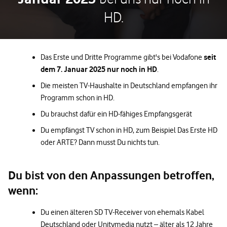
HD.
seit
Das Erste und Dritte Programme gibt's bei Vodafone
dem 7. Januar 2025 nur noch in HD
.
Die meisten TV-Haushalte in Deutschland empfangen ihr
Programm schon in HD.
Du brauchst dafür ein HD-fähiges Empfangsgerät
Du empfängst TV schon in HD, zum Beispiel Das Erste HD
oder ARTE? Dann musst Du nichts tun.
Du bist von den Anpassungen betroffen,
wenn:
Du einen älteren SD TV-Receiver von ehemals Kabel
Deutschland oder Unitymedia nutzt – älter als 12 Jahre