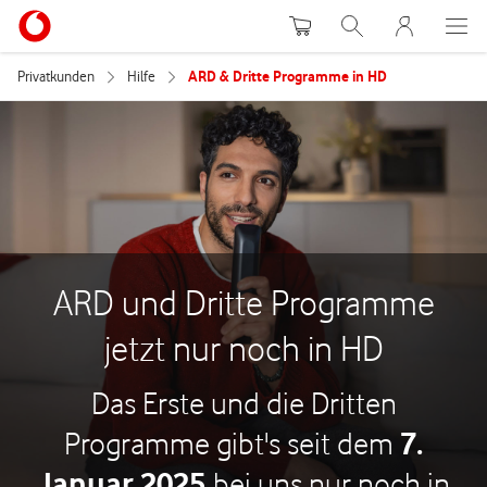
Warenkorb
Suche
MeinVodafon
Privatkunden
Hilfe
ARD & Dritte Programme in HD
ARD und Dritte Programme
jetzt nur noch in HD
Das Erste und die Dritten
Programme gibt's seit dem
7.
Januar 2025
bei uns nur noch in