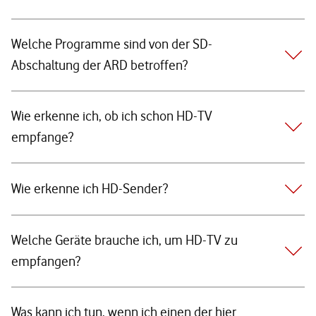
Welche Programme sind von der SD-
Abschaltung der ARD betroffen?
Wie erkenne ich, ob ich schon HD-TV
empfange?
Wie erkenne ich HD-Sender?
Welche Geräte brauche ich, um HD-TV zu
empfangen?
Was kann ich tun, wenn ich einen der hier