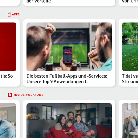
der Vorteile
von Cri
APPS
is: So
Die besten Fußball-Apps und -Services:
Tidal vs
Unsere Top 9 Anwendungen f…
Streami
INSIDE VODAFONE