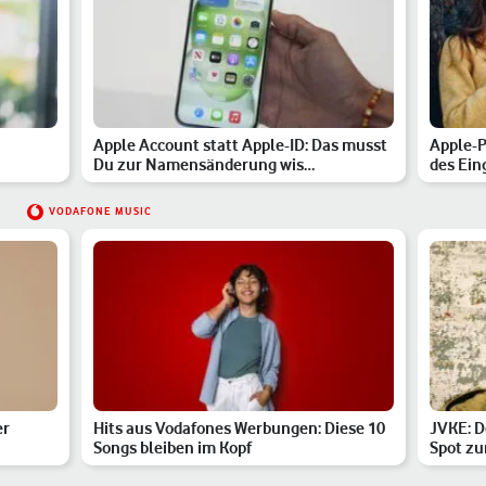
Apple Account statt Apple-ID: Das musst
Apple-P
Du zur Namensänderung wis…
des Ein
VODAFONE MUSIC
er
Hits aus Vodafones Werbungen: Diese 10
JVKE: D
Songs bleiben im Kopf
Spot zu