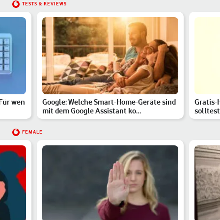
TESTS & REVIEWS
 Für wen
Google: Welche Smart-Home-Geräte sind
Gratis-
mit dem Google Assistant ko…
solltes
FEMALE