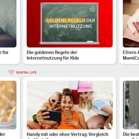
 für
Die goldenen Regeln der
Eltern-
Internetnutzung für Kids
MamiCon
Ma…
DIGITAL LIFE
der
Handy mit oder ohne Vertrag: Vergleich
Die bes