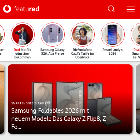
ten
Deal
: Netflix
Samsung Galaxy
Die Vodafone
Beste Handys
Deal
e
günstiger
S26: Alle Preise
CallYa-Tarife im
2026
Smar
bekommen
Überblick
bei 
Featured - Vodafone Magazin
SMARTPHONES & TABLETS
Samsung-Foldables 2026 mit
neuem Modell: Das Galaxy Z Flip8, Z
Fo…