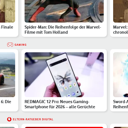
 Finale
Spider-Man: Die Reihenfolge der Marvel-
Marvel:
Filme mit Tom Holland
chronol
GAMING
 6: Die
REDMAGIC 12 Pro: Neues Gaming-
Sword-A
Smartphone für 2026 – alle Gerüchte
Reihenf
ELTERN-RATGEBER DIGITAL