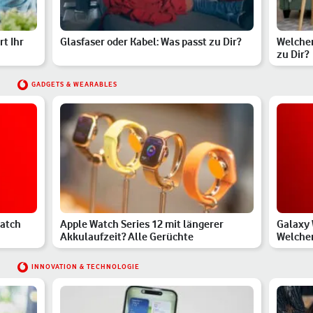
rt Ihr
Glasfaser oder Kabel: Was passt zu Dir?
Welcher
zu Dir?
GADGETS & WEARABLES
Watch
Apple Watch Series 12 mit längerer
Galaxy 
Akkulaufzeit? Alle Gerüchte
Welcher
INNOVATION & TECHNOLOGIE