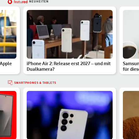
NEUHEITEN
 Apple
iPhone Air 2: Release erst 2027 – und mit
Samsung
Dualkamera?
für die
SMARTPHONES & TABLETS