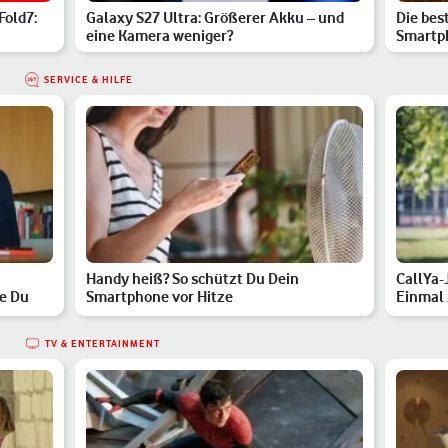
Fold7:
Galaxy S27 Ultra: Größerer Akku – und
Die bes
eine Kamera weniger?
Smartp
SERVICE & HILFE
Handy heiß? So schützt Du Dein
CallYa-
ie Du
Smartphone vor Hitze
Einmal 
TV & ENTERTAINMENT