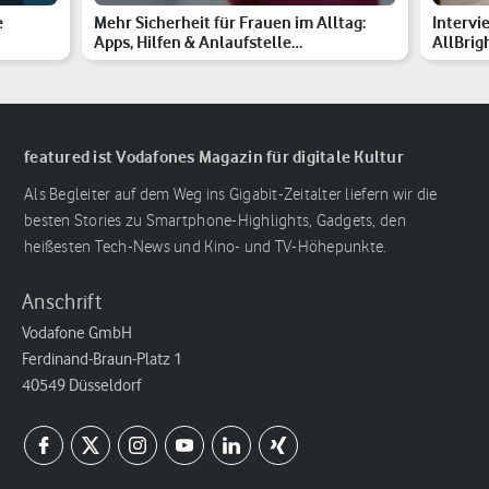
e
Mehr Sicherheit für Frauen im Alltag:
Intervi
Apps, Hilfen & Anlaufstelle…
AllBrig
featured ist Vodafones Magazin für digitale Kultur
Als Begleiter auf dem Weg ins Gigabit-Zeitalter liefern wir die
besten Stories zu Smartphone-Highlights, Gadgets, den
heißesten Tech-News und Kino- und TV-Höhepunkte.
Anschrift
Vodafone GmbH
Ferdinand-Braun-Platz 1
40549 Düsseldorf