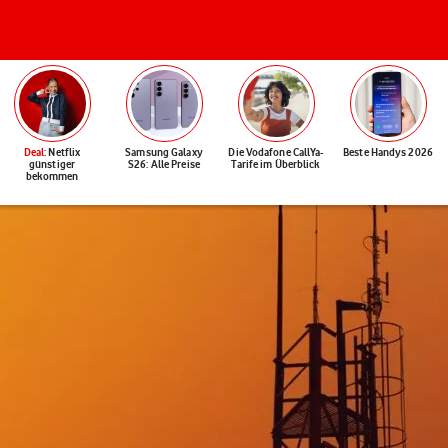
Deal
: Netflix
Samsung Galaxy
Die Vodafone CallYa-
Beste Handys 2026
günstiger
S26: Alle Preise
Tarife im Überblick
bekommen