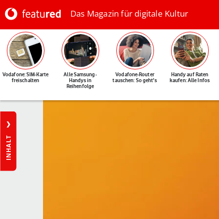
Das Magazin für digitale Kultur
Vodafone: SIM-Karte
Alle Samsung-
Vodafone-Router
Handy auf Raten
freischalten
Handys in
tauschen: So geht's
kaufen: Alle Infos
Reihenfolge
INHALT