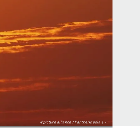
©picture alliance / PantherMedia | -