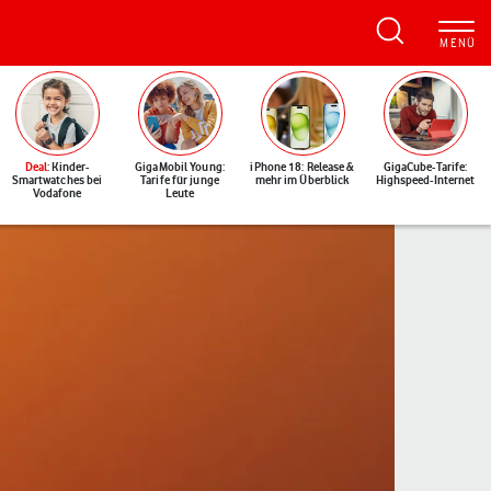
Deal
: Kinder-
GigaMobil Young:
iPhone 18: Release &
GigaCube-Tarife:
Smartwatches bei
Tarife für junge
mehr im Überblick
Highspeed-Internet
Vodafone
Leute