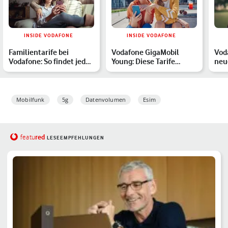
INSIDE VODAFONE
INSIDE VODAFONE
Familientarife bei
Vodafone GigaMobil
Vod
Vodafone: So findet jedes
Young: Diese Tarife
neu
Familienmitglied den…
eignen sich perfekt für
von
ju…
Übe
Mobilfunk
5g
Datenvolumen
Esim
red
featu
LESEEMPFEHLUNGEN