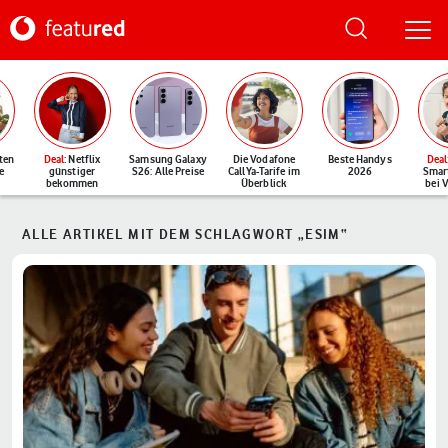
ten
Deal
: Netflix
Samsung Galaxy
Die Vodafone
Beste Handys
Deal
e
günstiger
S26: Alle Preise
CallYa-Tarife im
2026
Smar
bekommen
Überblick
bei 
ALLE ARTIKEL MIT DEM SCHLAGWORT „ESIM“