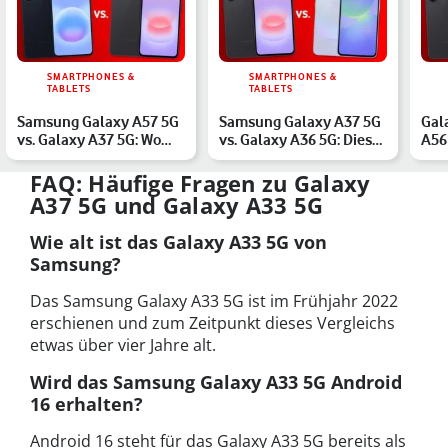
SMARTPHONES &
SMARTPHONES &
TABLETS
TABLETS
Samsung Galaxy A57 5G
Samsung Galaxy A37 5G
Gal
vs. Galaxy A37 5G: Wo
vs. Galaxy A36 5G: Diese
A56 
liegen die Unterschie…
Unterschiede sollt…
Lei
Ve…
FAQ: Häufige Fragen zu Galaxy
A37 5G und Galaxy A33 5G
Wie alt ist das Galaxy A33 5G von
Samsung?
Das Samsung Galaxy A33 5G ist im Frühjahr 2022
erschienen und zum Zeitpunkt dieses Vergleichs
etwas über vier Jahre alt.
Wird das Samsung Galaxy A33 5G Android
16 erhalten?
Android 16 steht für das Galaxy A33 5G bereits als