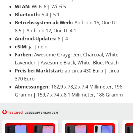
WLAN:
Wi-Fi 6
|
Wi-Fi 5
Bluetooth:
5.4 | 5.1
Betriebssystem ab Werk:
Android 16, One UI
8.5
|
Android 12, One UI 4.1
Android-Updates:
6
|
4
eSIM:
ja
|
nein
Farben:
Awesome Graygreen, Charcoal, White,
Lavender
|
Awesome Black, White, Blue, Peach
Preis bei Marktstart:
ab circa 430 Euro
|
circa
370 Euro
Abmessungen:
162,9 x 78,2 x 7,4 Millimeter, 196
Gramm
|
159,7 x 74 x 8,1 Millimeter, 186 Gramm
red
featu
LESEEMPFEHLUNGEN