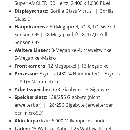
Super AMOLED, 90 Hertz, 2.400 x 1.080 Pixel
Displayschutz:
Gorilla Glass Victus+
|
Gorilla
Glass 5
Hauptkamera:
50 Megapixel, f/1.8, 1/1,56-Zoll-
Sensor, OIS
|
48 Megapixel, f/1.8, 1/2,0-Zoll-
Sensor, OIS
Weitere Linsen:
8-Megapixel-Ultraweitwinkel +
5-Megapixel-Makro
Frontkamera:
12 Megapixel
|
13 Megapixel
Prozessor:
Exynos 1480 (4 Nanometer)
|
Exynos
1280 (5 Nanometer)
Arbeitsspeicher:
6/8 Gigabyte | 6 Gigabyte
Speicherplatz:
128/256 Gigabyte (nicht
erweiterbar)
|
128/256 Gigabyte (erweiterbar
per microSD)
Akkukapazität:
5.000 Milliamperestunden
Laden:
45 Watt via Kabel
|
25 Watt via Kabel