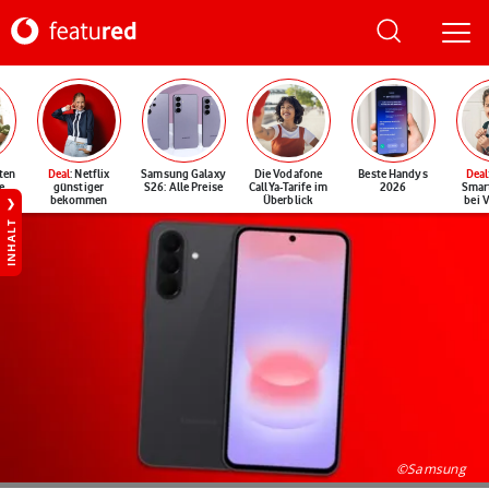
ten
Deal
: Netflix
Samsung Galaxy
Die Vodafone
Beste Handys
Deal
e
günstiger
S26: Alle Preise
CallYa-Tarife im
2026
Smar
bekommen
Überblick
bei 
INHALT
©Samsung