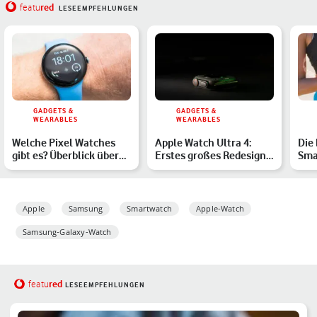
red
featu
LESEEMPFEHLUNGEN
GADGETS &
GADGETS &
WEARABLES
WEARABLES
Welche Pixel Watches
Apple Watch Ultra 4:
Die
gibt es? Überblick über
Erstes großes Redesign
Sma
Google Smartwatches
im Anflug?
die
Du 
Apple
Samsung
Smartwatch
Apple-Watch
Samsung-Galaxy-Watch
red
featu
LESEEMPFEHLUNGEN