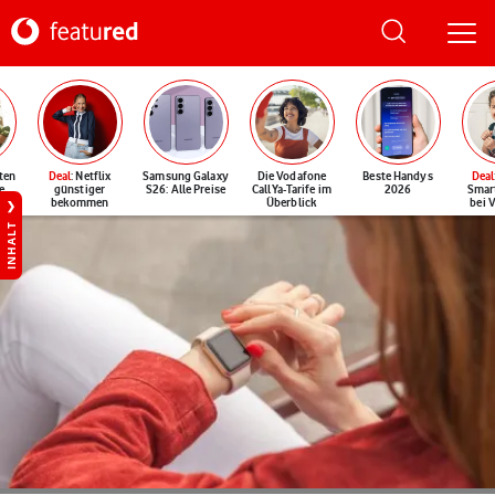
ten
Deal
: Netflix
Samsung Galaxy
Die Vodafone
Beste Handys
Deal
e
günstiger
S26: Alle Preise
CallYa-Tarife im
2026
Smar
bekommen
Überblick
bei 
INHALT