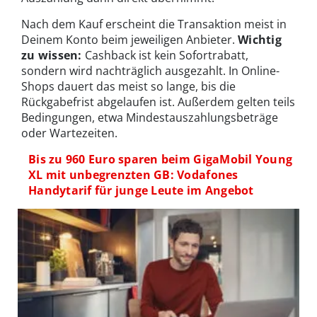
Nach dem Kauf erscheint die Transaktion meist in
Deinem Konto beim jeweiligen Anbieter.
Wichtig
zu wissen:
Cashback ist kein Sofortrabatt,
sondern wird nachträglich ausgezahlt. In Online-
Shops dauert das meist so lange, bis die
Rückgabefrist abgelaufen ist. Außerdem gelten teils
Bedingungen, etwa Mindestauszahlungsbeträge
oder Wartezeiten.
Bis zu 960 Euro sparen beim GigaMobil Young
XL mit unbegrenzten GB: Vodafones
Handytarif für junge Leute im Angebot