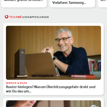
Vodafone: Samsung
Du Dir das Audio-Ang…
Du 
Galaxy S26 und Galaxy
A57 als …
red
featu
LESEEMPFEHLUNGEN
SERVICE & HILFE
Router hinlegen? Warum Überhitzungsgefahr droht und
wie Du das um…