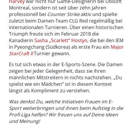
Harvey
war nicht nur Game-Designerin bei Ubisoft
Montreal, sondern ist seit über zehn Jahren
professionell bei
Counter Strike
aktiv und spielte
zuletzt beim Damen-Team CLG Red regelmäßig bei
internationalen Turnieren. Über einen historischen
Triumph freute sich im Februar 2018 die
Kanadierin
Sasha „Scarlett“ Hostyn
, die bei den IEM
in Pyeongchang (Südkorea) als erste Frau ein
Major
StarCraft II
Turnier gewann.
Es tut sich etwas in der E-Sports-Szene. Die Damen
zeigen bei jeder Gelegenheit, dass sie ihren
männlichen Mitstreitern in nichts nachstehen. „Du
spielst wie ein Mädchen“ ist in diesem Kontext
längst als Kompliment zu verstehen.
Was denkst Du, welche Initiativen Frauen im E-
Sport weiterbringen und ihnen beim Aufstieg in die
Profi-Liga helfen? Wir freuen uns auf Deine Ideen
und Meinung!