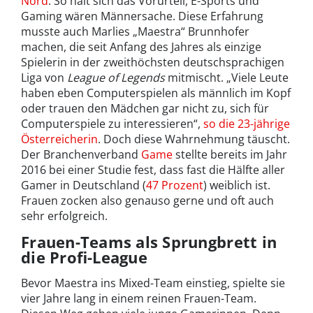
Nord
. So hält sich das Vorurteil, E-Sports und
Gaming wären Männersache. Diese Erfahrung
musste auch Marlies „Maestra“ Brunnhofer
machen, die seit Anfang des Jahres als einzige
Spielerin in der zweithöchsten deutschsprachigen
Liga von
League of Legends
mitmischt. „Viele Leute
haben eben Computerspielen als männlich im Kopf
oder trauen den Mädchen gar nicht zu, sich für
Computerspiele zu interessieren“,
so die 23-jährige
Österreicherin
. Doch diese Wahrnehmung täuscht.
Der Branchenverband
Game
stellte bereits im Jahr
2016 bei einer Studie fest, dass fast die Hälfte aller
Gamer in Deutschland (
47 Prozent
) weiblich ist.
Frauen zocken also genauso gerne und oft auch
sehr erfolgreich.
Frauen-Teams als Sprungbrett in
die Profi-League
Bevor Maestra ins Mixed-Team einstieg, spielte sie
vier Jahre lang in einem reinen Frauen-Team.