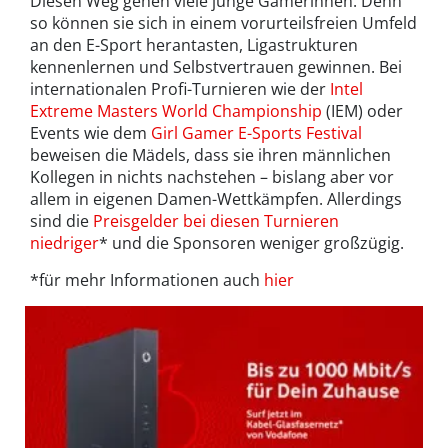
Diesen Weg gehen viele junge Gamerinnen. Denn
so können sie sich in einem vorurteilsfreien Umfeld
an den E-Sport herantasten, Ligastrukturen
kennenlernen und Selbstvertrauen gewinnen. Bei
internationalen Profi-Turnieren wie der
Intel
Extreme Masters World Championship
(IEM) oder
Events wie dem
Girl Gamer E-Sports Festival
beweisen die Mädels, dass sie ihren männlichen
Kollegen in nichts nachstehen – bislang aber vor
allem in eigenen Damen-Wettkämpfen. Allerdings
sind die
Preisgelder bei diesen Turnieren
niedriger
* und die Sponsoren weniger großzügig.
*für mehr Informationen auch
hier