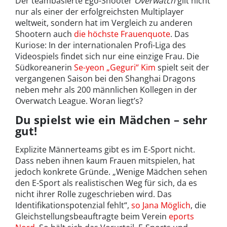
Der teambasierte Ego-Shooter
Overwatch
gilt nicht
nur als einer der erfolgreichsten Multiplayer
weltweit, sondern hat im Vergleich zu anderen
Shootern auch
die höchste Frauenquote
. Das
Kuriose: In der internationalen Profi-Liga des
Videospiels findet sich nur eine einzige Frau. Die
Südkoreanerin
Se-yeon „Geguri“ Kim
spielt seit der
vergangenen Saison bei den Shanghai Dragons
neben mehr als 200 männlichen Kollegen in der
Overwatch League. Woran liegt’s?
Du spielst wie ein Mädchen – sehr
gut!
Explizite Männerteams gibt es im E-Sport nicht.
Dass neben ihnen kaum Frauen mitspielen, hat
jedoch konkrete Gründe. „Wenige Mädchen sehen
den E-Sport als realistischen Weg für sich, da es
nicht ihrer Rolle zugeschrieben wird. Das
Identifikationspotenzial fehlt“,
so Jana Möglich
, die
Gleichstellungsbeauftragte beim Verein
eports