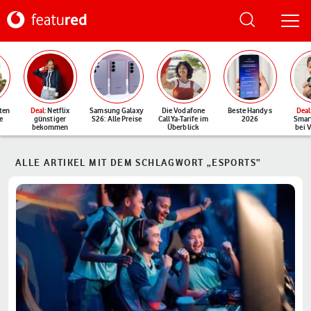
ten
Deal
: Netflix
Samsung Galaxy
Die Vodafone
Beste Handys
Deal
e
günstiger
S26: Alle Preise
CallYa-Tarife im
2026
Smar
bekommen
Überblick
bei 
ALLE ARTIKEL MIT DEM SCHLAGWORT „ESPORTS“