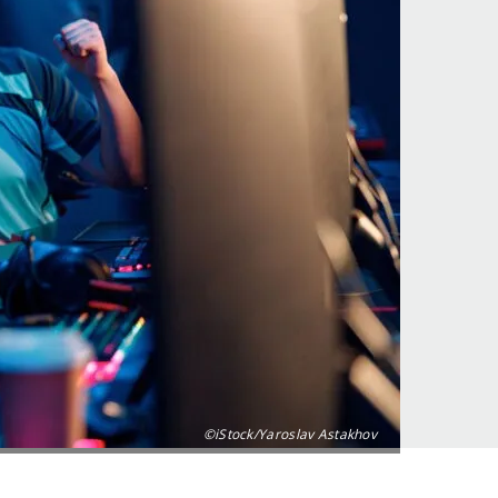
©iStock/Yaroslav Astakhov