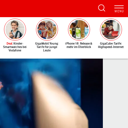
Deal
: Kinder-
GigaMobil Young:
iPhone 18: Release &
GigaCube-Tarife:
Smartwatches bei
Tarife für junge
mehr im Überblick
Highspeed-Internet
Vodafone
Leute