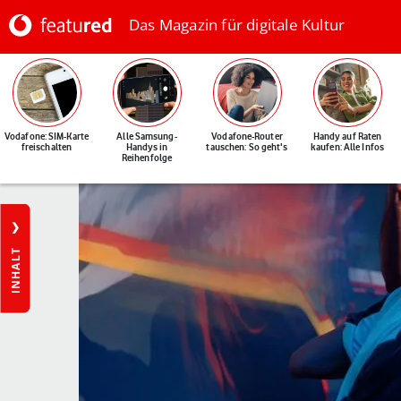
Das Magazin für digitale Kultur
Vodafone: SIM-Karte
Alle Samsung-
Vodafone-Router
Handy auf Raten
freischalten
Handys in
tauschen: So geht's
kaufen: Alle Infos
Reihenfolge
INHALT