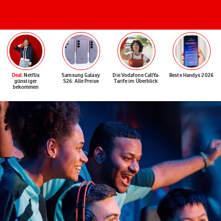
Deal
: Netflix
Samsung Galaxy
Die Vodafone CallYa-
Beste Handys 2026
günstiger
S26: Alle Preise
Tarife im Überblick
bekommen