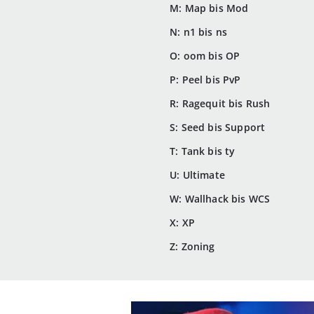
M: Map bis Mod
N: n1 bis ns
O: oom bis OP
P: Peel bis PvP
R: Ragequit bis Rush
S: Seed bis Support
T: Tank bis ty
U: Ultimate
W: Wallhack bis WCS
X: XP
Z: Zoning