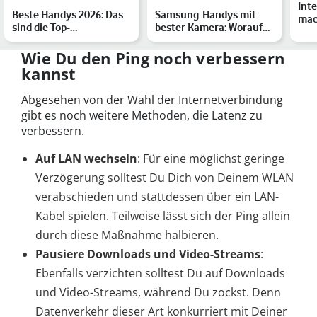
Int
Beste Handys 2026: Das
Samsung-Handys mit
mac
sind die Top-
bester Kamera: Worauf
Tipp
Smartphones des Jahres
es für gute Fotos
be…
ankomm…
Wie Du den Ping noch verbessern
kannst
Abgesehen von der Wahl der Internetverbindung
gibt es noch weitere Methoden, die Latenz zu
verbessern.
Auf LAN wechseln
: Für eine möglichst geringe
Verzögerung solltest Du Dich von Deinem WLAN
verabschieden und stattdessen über ein LAN-
Kabel spielen. Teilweise lässt sich der Ping allein
durch diese Maßnahme halbieren.
Pausiere Downloads und Video-Streams
:
Ebenfalls verzichten solltest Du auf Downloads
und Video-Streams, während Du zockst. Denn
Datenverkehr dieser Art konkurriert mit Deiner