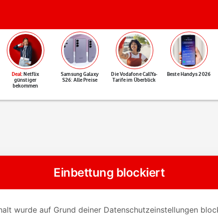
Deal
: Netflix
Samsung Galaxy
Die Vodafone CallYa-
Beste Handys 2026
günstiger
S26: Alle Preise
Tarife im Überblick
bekommen