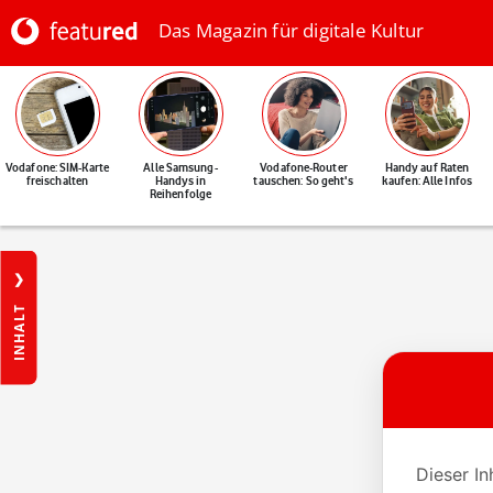
Das Magazin für digitale Kultur
Vodafone: SIM-Karte
Alle Samsung-
Vodafone-Router
Handy auf Raten
freischalten
Handys in
tauschen: So geht's
kaufen: Alle Infos
Reihenfolge
INHALT