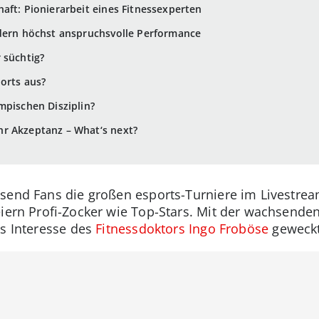
aft: Pionierarbeit eines Fitnessexperten
ndern höchst anspruchsvolle Performance
 süchtig?
ports aus?
mpischen Disziplin?
r Akzeptanz – What‘s next?
send Fans die großen esports-Turniere im Livestrea
eiern Profi-Zocker wie Top-Stars. Mit der wachsende
as Interesse des
Fitnessdoktors Ingo Froböse
geweckt