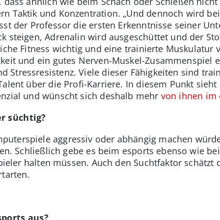
, dass ähnlich wie beim Schach oder Schießen nicht d
rn Taktik und Konzentration. „Und dennoch wird bei
asst der Professor die ersten Erkenntnisse seiner 
k steigen, Adrenalin wird ausgeschüttet und der St
iche Fitness wichtig und eine trainierte Muskulatur 
gkeit und ein gutes Nerven-Muskel-Zusammenspiel 
 Stressresistenz. Viele dieser Fähigkeiten sind tra
alent über die Profi-Karriere. In diesem Punkt sieht
enzial und wünscht sich deshalb mehr
von ihnen im 
r süchtig?
puterspiele aggressiv oder abhängig machen würde
ilen. Schließlich gebe es beim esports ebenso wie b
Spieler halten müssen. Auch den Suchtfaktor schätzt 
tarten.
sports aus?