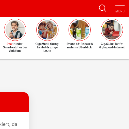
Deal
: Kinder-
GigaMobil Young:
iPhone 18: Release &
GigaCube-Tarife:
Smartwatches bei
Tarife für junge
mehr im Überblick
Highspeed-Internet
Vodafone
Leute