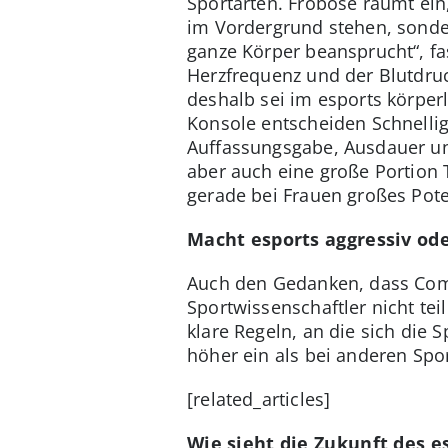
Sportarten. Froböse räumt ein
im Vordergrund stehen, sonde
ganze Körper beansprucht“, f
Herzfrequenz und der Blutdruc
deshalb sei im esports körperl
Konsole entscheiden Schnelli
Auffassungsgabe, Ausdauer und
aber auch eine große Portion T
gerade bei Frauen großes Pot
Macht esports aggressiv ode
Auch den Gedanken, dass Com
Sportwissenschaftler nicht te
klare Regeln, an die sich die 
höher ein als bei anderen Spor
[related_articles]
Wie sieht die Zukunft des e