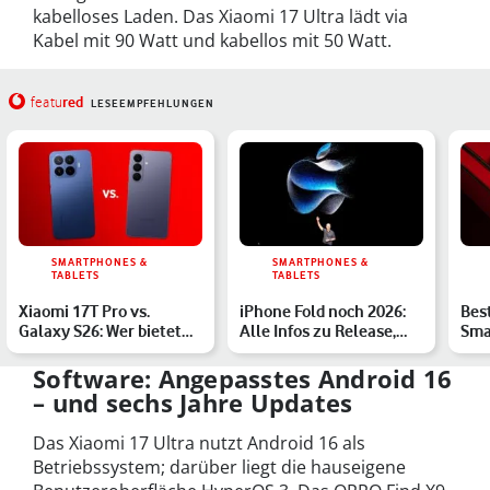
kabelloses Laden. Das Xiaomi 17 Ultra lädt via
Kabel mit 90 Watt und kabellos mit 50 Watt.
red
featu
LESEEMPFEHLUNGEN
SMARTPHONES &
SMARTPHONES &
TABLETS
TABLETS
Xiaomi 17T Pro vs.
iPhone Fold noch 2026:
Bes
Galaxy S26: Wer bietet
Alle Infos zu Release,
Sma
das spannendere
Preis und Specs
Pre
Gesamtp…
Software: Angepasstes Android 16
– und sechs Jahre Updates
Das Xiaomi 17 Ultra nutzt Android 16 als
Betriebssystem; darüber liegt die hauseigene