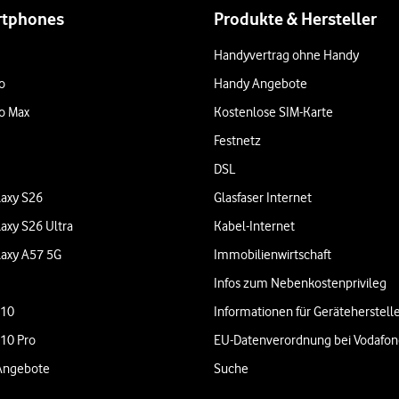
rtphones
Produkte & Hersteller
Handyvertrag ohne Handy
o
Handy Angebote
o Max
Kostenlose SIM-Karte
Festnetz
DSL
axy S26
Glasfaser Internet
axy S26 Ultra
Kabel-Internet
axy A57 5G
Immobilienwirtschaft
Infos zum Nebenkostenprivileg
 10
Informationen für Geräteherstell
 10 Pro
EU-Datenverordnung bei Vodafo
Angebote
Suche