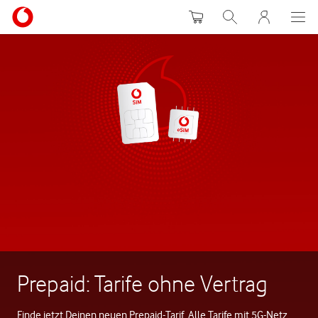
Warenkorb
Suche
MeinVodafon
Prepaid: Tarife ohne Vertrag
Finde jetzt Deinen neuen Prepaid-Tarif. Alle Tarife mit 5G-Netz.