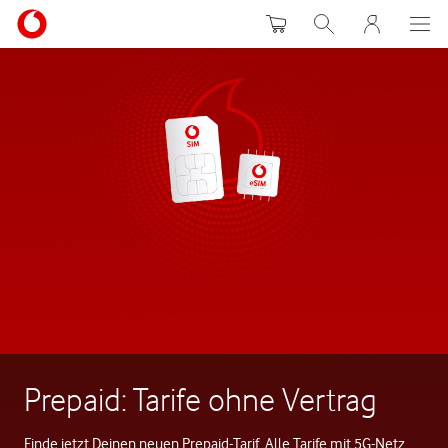
Warenkorb
Suche
MeinVodafon
Prepaid: Tarife ohne Vertrag
Finde jetzt Deinen neuen Prepaid-Tarif. Alle Tarife mit 5G-Netz.