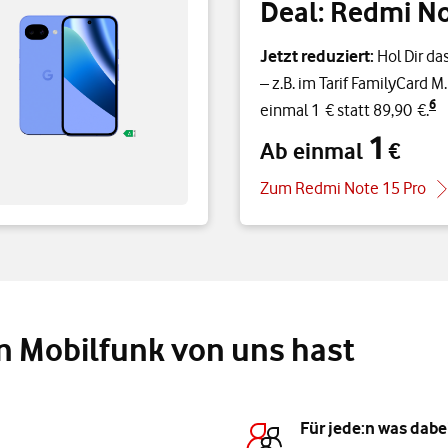
Deal: Redmi No
Jetzt reduziert:
Hol Dir da
– z.B. im Tarif FamilyCard M
6
einmal 1 € statt 89,90 €.
1
Ab einmal
€
Ab einmal 1 €
Zum Redmi Note 15 Pro
on Mobilfunk von uns hast
Für jede:n was dabe