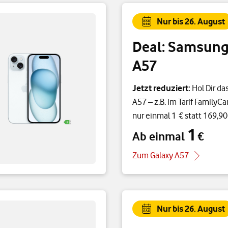
Nur bis 26. August
Deal: Samsung
A57
Jetzt reduziert:
Hol Dir da
A57 – z.B. im Tarif FamilyC
nur einmal 1 € statt 169,90
1
Ab einmal
€
Ab einmal 1 €
Zum Galaxy A57
Nur bis 26. August