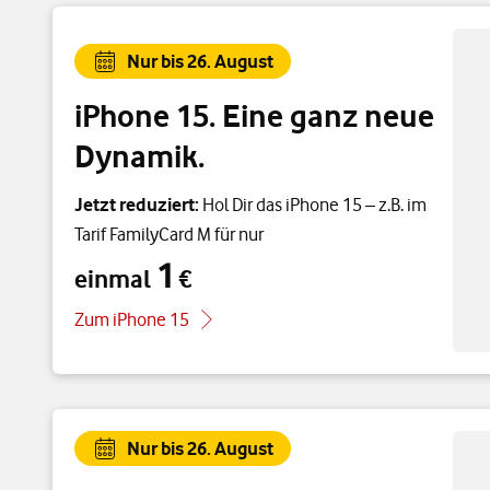
Nur bis 26. August
iPhone 15. Eine ganz neue
Dynamik.
Jetzt reduziert:
Hol Dir das iPhone 15 – z.B. im
Tarif FamilyCard M für nur
1
einmal
€
einmal 1 €
Zum iPhone 15
Nur bis 26. August