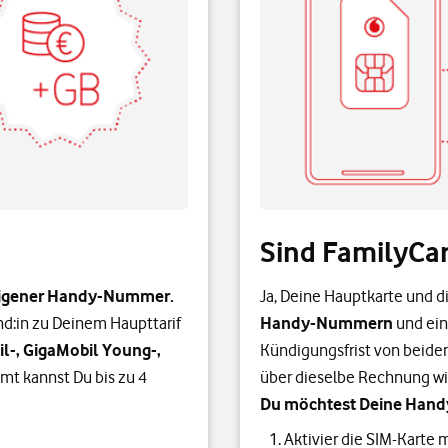
Sind FamilyCar
 eigener Handy-Nummer.
Ja, Deine Hauptkarte und d
und:in zu Deinem Haupttarif
Handy-Nummern
und ein
l-, GigaMobil Young-,
Kündigungsfrist von beiden
amt kannst Du bis zu 4
über dieselbe Rechnung wi
Du möchtest Deine Hand
Aktivier die SIM-Karte 